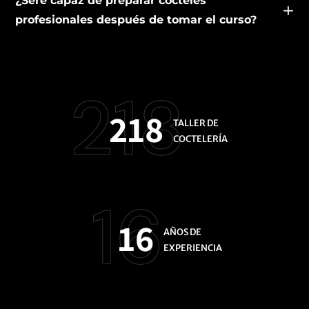
¿Seré capaz de preparar cócteles
profesionales después de tomar el curso?
218
218
TALLER DE
COCTELERÍA
16
16
AÑOS DE
EXPERIENCIA