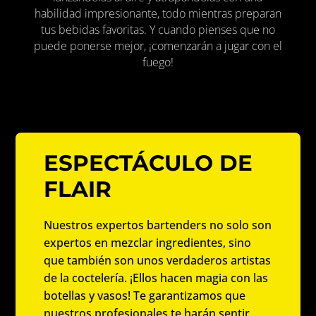
habilidad impresionante, todo mientras preparan
tus bebidas favoritas. Y cuando pienses que no
puede ponerse mejor, ¡comenzarán a jugar con el
fuego!
ESPECTÁCULO DE
FLAIR
Nuestros expertos bartenders no solo son
expertos en mezclar ingredientes, sino
que también son unos verdaderos artistas
de la coctelería. ¡Ellos hacen magia con las
botellas y vasos! Te garantizamos que
nuestros profesionales te harán sentir