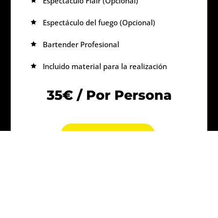
Espectáculo Flair (Opcional)

Espectáculo del fuego (Opcional)

Bartender Profesional

Incluido material para la realización

35€ / Por Persona
INFO WHATSAPP
TALLER