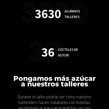
3630
3630
ALUMNOS
TALLERES
36
36
CÓCTELES DE
AUTOR
Pongamos más azúcar
a nuestros talleres
Durante el taller podrás ver cómo nuestros
bartenders hacen malabares con botellas,
lanzándolas al aire y atrapándolas con una